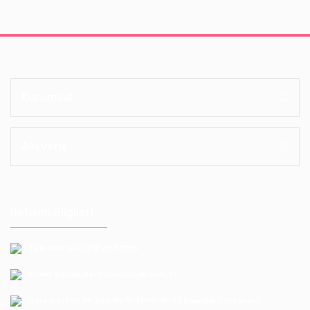
Kurumsal
Alışveriş
İletişim Bilgileri
Telefon: +90 212 659 1165
Email: bayilik@erkoloyuncak.com.tr
Adres: Istoç 14.Ada No:9-11-13-15-17 Bagcılar / Istanbul