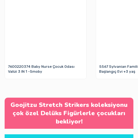
7600220374 Baby Nurse Çocuk Odası
5567 Sylvanian Familie
Valizi 3 IN 1 -Smoby
Başlangıç Evi +3 yaş
Goojitzu Stretch Strikers koleksiyonu
çok özel Delüks Figürlerle çocukları
bekliyor!