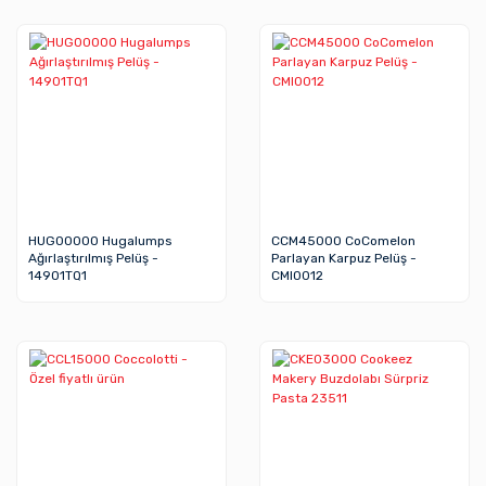
HUG00000 Hugalumps
CCM45000 CoComelon
Ağırlaştırılmış Pelüş -
Parlayan Karpuz Pelüş -
14901TQ1
CMI0012