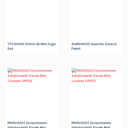
TTC41000 Stitch 6lı Mini Figür
5UM04000 Axolotls Sürpriz
Set
Paket
MH004001 Smooshzees
MH003001 Smooshzees
Sıkıştırılabilir Esnek Mini
Sıkıştırılabilir Esnek Midi