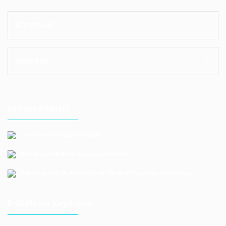
Kurumsal
Alışveriş
İletişim Bilgileri
Telefon: +90 212 659 1165
Email: bayilik@erkoloyuncak.com.tr
Adres: Istoç 14.Ada No:9-11-13-15-17 Bagcılar / Istanbul
E-Bülten'e Kayıt Olun