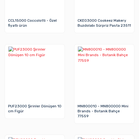
CCL15000 Coccolotti - Özel
CKE03000 Cookeez Makery
fiyatlı ürün
Buzdolabı Sürpriz Pasta 23511
PUF23000 Şirinler Dönüşen 10
MN800010 - MN800000 Mini
cm Figür
Brands - Botanik Bahçe
77559