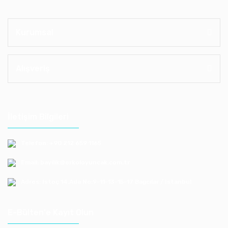
Kurumsal
Alışveriş
İletişim Bilgileri
Telefon: +90 212 659 1165
Email: bayilik@erkoloyuncak.com.tr
Adres: Istoç 14.Ada No:9-11-13-15-17 Bagcılar / Istanbul
E-Bülten'e Kayıt Olun