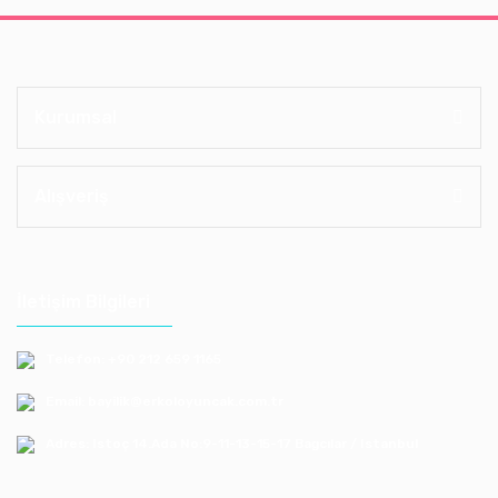
Kurumsal
Alışveriş
İletişim Bilgileri
Telefon: +90 212 659 1165
Email: bayilik@erkoloyuncak.com.tr
Adres: Istoç 14.Ada No:9-11-13-15-17 Bagcılar / Istanbul