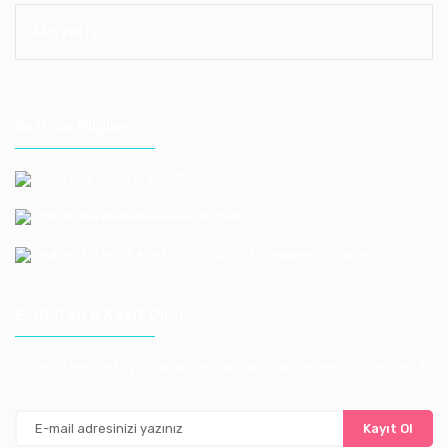
Alışveriş
İletişim Bilgileri
Telefon: +90 212 659 1165
Email: bayilik@erkoloyuncak.com.tr
Adres: Istoç 14.Ada No:9-11-13-15-17 Bagcılar / Istanbul
E-Bülten'e Kayıt Olun
Haber listemize kayıt olarak kampanyalardan, ve yeni ürünlerden ilk
siz haberdar olabilirsiniz
Kayıt Ol