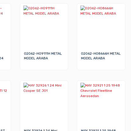
02062-H09111H METAL
02062-H08666H METAL
24
MODEL ARABA
MODEL ARABA
AST
MAY 32926 1 24 Mini
MAY 32921 1 25 1948