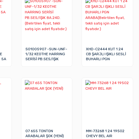
S01005907 -SUN-UNF-
XHD-C2444 KUT 1 24
EE
1/32 KEOTHE HARRING
CB ŞARJLI IŞIKLI SESLİ
) 5A
SERİSİ PB.SES/IŞIK
BUHARLI PGN
8A.24D.(Belirtilen fiyat,
ARABA(Belirtilen fiyat,
tekli satış için adet
tekli satış için adet
fiyatıdır.)
fiyatıdır.)
07 655 TONTON
MM-73268 1 24 19502
ARABALAR ŞOK (YENİ)
CHEVY BEL AIR