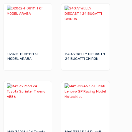
02062-H08111H KT
24077 WELLY DIECAST 1
MODEL ARABA
24 BUGATTI CHIRON
MAY 32916 1 24 Toyota
MAY 32245 1 6 Ducati