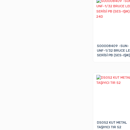
S00008409 -SUN-
UNF-1/32 BRUCE L
SERİSİ PB (SES-IŞIK
24D
DS052 KUT METAL
TAŞIYICI TIR 52