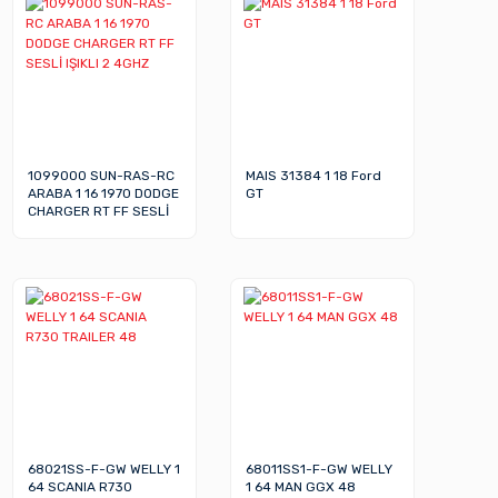
1099000 SUN-RAS-RC
MAIS 31384 1 18 Ford
ARABA 1 16 1970 DODGE
GT
CHARGER RT FF SESLİ
IŞIKLI 2 4GHZ
68021SS-F-GW WELLY 1
68011SS1-F-GW WELLY
64 SCANIA R730
1 64 MAN GGX 48