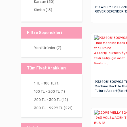
Karsan (50)
110 WELLY 1 24 LAN
Simba (13)
ROVER DEFENDER 1
Vardem Oyuncak (12)
Kızılkaya Oyuncak (5)
Filtre Seçenekleri
Asya Oyuncak (3)
Can Oyuncak (1)
Yeni Ürünler (7)
Can-Em Oyuncak (1)
Pilsan Oyuncak (1)
Tüm Fiyat Aralıkları
9324081300W02 T
1 TL - 100 TL (1)
Machine Back to th
Future Assort(Belirt
100 TL - 200 TL (1)
fiyat, tekli satış için
200 TL - 300 TL (12)
adet fiyatıdır.)
300 TL - 9999 TL (221)