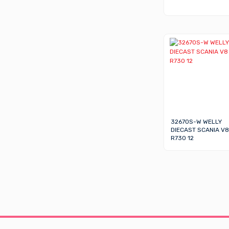
32670S-W WELLY
DIECAST SCANIA V8
R730 12