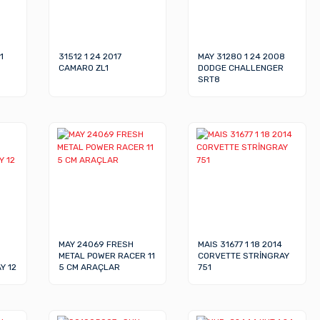
1
31512 1 24 2017
MAY 31280 1 24 2008
CAMARO ZL1
DODGE CHALLENGER
SRT8
MAY 24069 FRESH
MAIS 31677 1 18 2014
METAL POWER RACER 11
CORVETTE STRİNGRAY
Y 12
5 CM ARAÇLAR
751