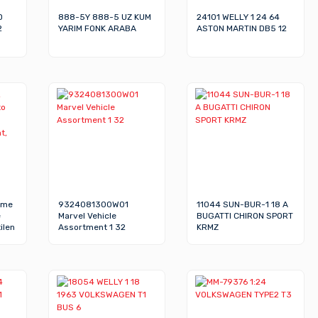
D
888-5Y 888-5 UZ KUM
24101 WELLY 1 24 64
2
YARIM FONK ARABA
ASTON MARTIN DB5 12
ime
9324081300W01
11044 SUN-BUR-1 18 A
e
Marvel Vehicle
BUGATTI CHIRON SPORT
ilen
Assortment 1 32
KRMZ