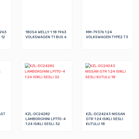
1963
18054 WELLY 1 18 1963
MM-79376 1:24
 12
VOLKSWAGEN T1 BUS 6
VOLKSWAGEN TYPE2 T3
AST
KZL-DC24282
KZL-DC24243 NISSAN
LAMBORGHINI LP770-4
GTR 1:24 ISIKLI SESLI
1:24 ISIKLI SESLI 32
KUTULU 18