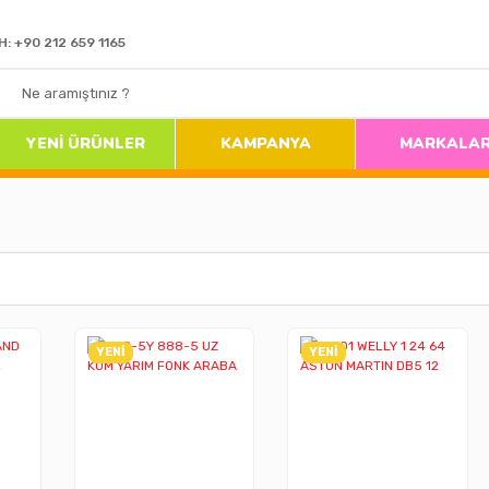
H: +90 212 659 1165
YENİ ÜRÜNLER
KAMPANYA
MARKALA
YENİ
YENİ