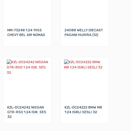
MM-73248 1:24 1955
24088 WELLY DIECAST
CHEVY BEL AIR NOMAD
PAGANI HUAYRA (12)
KZL-DC24242 NISSAN
KZL-DC24222 BMW M8
GTR-R50 1:24 ISIK. SES
1:24 ISIKLI SESLI 32
32