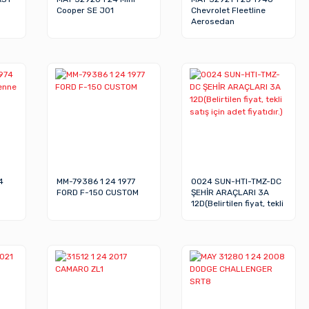
Cooper SE J01
Chevrolet Fleetline
Aerosedan
4
MM-79386 1 24 1977
0024 SUN-HTI-TMZ-DC
FORD F-150 CUSTOM
ŞEHİR ARAÇLARI 3A
12D(Belirtilen fiyat, tekli
satış için adet fiyatıdır.)