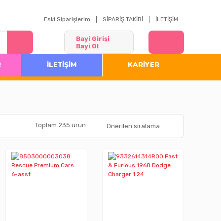
Eski Siparişlerim
SİPARİŞ TAKİBİ
İLETİŞİM
Bayi Girişi
Bayi Ol
R
İLETİŞİM
KARİYER
Toplam 235 ürün