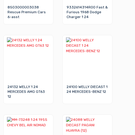
8503000003038
9332614314R00 Fast &
Rescue Premium Cars
Furious 1968 Dodge
6-asst
Charger 1 24
24132 WELLY 1 24
24100 WELLY DIECAST 1
MERCEDES AMG GT63
24 MERCEDES-BENZ 12
12