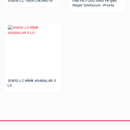
30816-LC TREN LOKOMOTİF
FAB PRJ-200 Sesli ve Işıklı
Neşeli Telefonum -Prestij
30812-LC MİNİK ARABALAR 3
LÜ