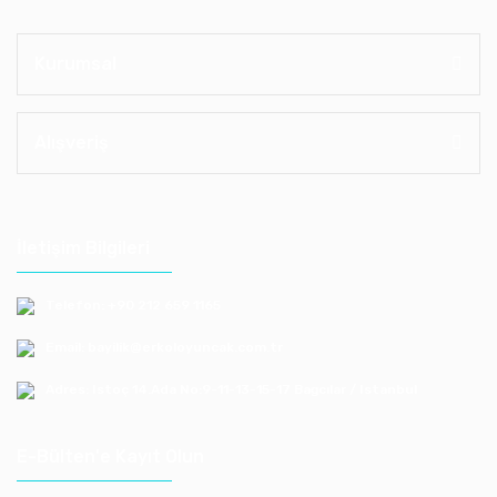
Kurumsal
Alışveriş
İletişim Bilgileri
Telefon: +90 212 659 1165
Email: bayilik@erkoloyuncak.com.tr
Adres: Istoç 14.Ada No:9-11-13-15-17 Bagcılar / Istanbul
E-Bülten'e Kayıt Olun