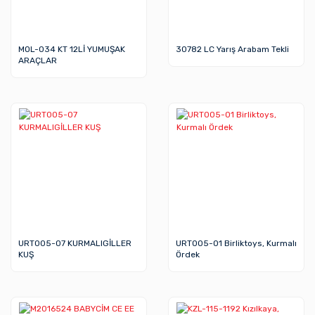
MOL-034 KT 12Lİ YUMUŞAK
30782 LC Yarış Arabam Tekli
ARAÇLAR
URT005-07 KURMALIGİLLER
URT005-01 Birliktoys, Kurmalı
KUŞ
Ördek