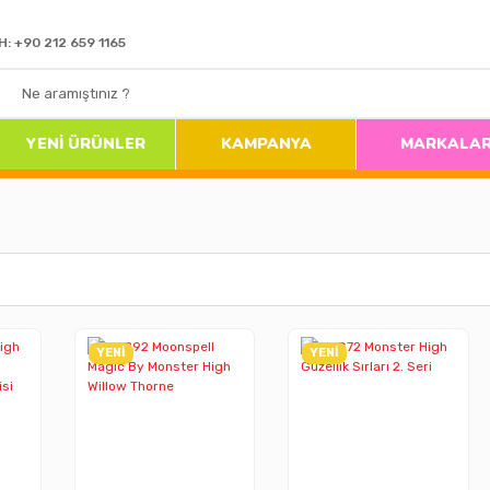
H: +90 212 659 1165
YENİ ÜRÜNLER
KAMPANYA
MARKALA
YENİ
YENİ