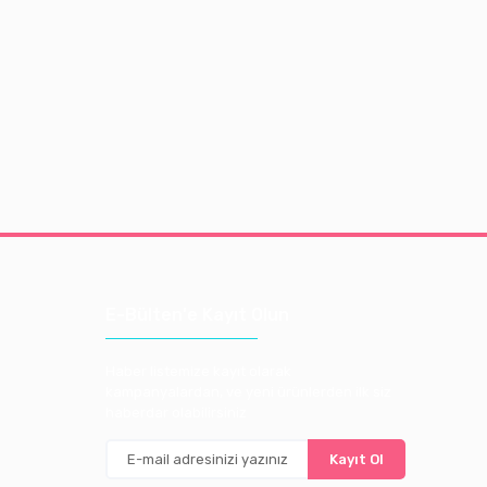
E-Bülten'e Kayıt Olun
Haber listemize kayıt olarak
kampanyalardan, ve yeni ürünlerden ilk siz
haberdar olabilirsiniz
Kayıt Ol