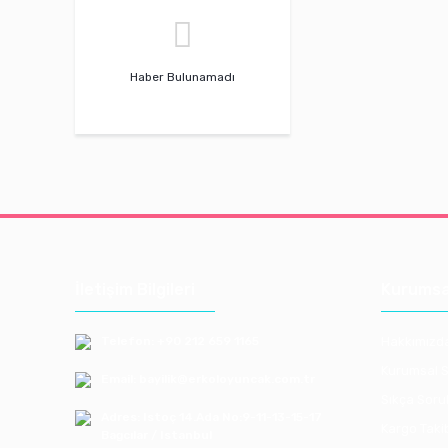
Haber Bulunamadı
İletişim Bilgileri
Kurumsa
Telefon: +90 212 659 1165
Hakkımızd
Kurumsal S
Email: bayilik@erkoloyuncak.com.tr
Sıkça Soru
Adres: Istoç 14.Ada No:9-11-13-15-17
Kargo Taki
Bagcılar / Istanbul