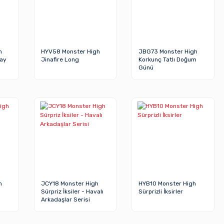
h
HYV58 Monster High
JBG73 Monster High
day
Jinafire Long
Korkunç Tatlı Doğum
Günü
h
JCY18 Monster High
HYB10 Monster High
Sürpriz İksiler - Havalı
Sürprizli İksirler
Arkadaşlar Serisi