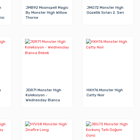
h
JMB92 Moonspell Magic
JMG72 Monster High
By Monster High Willow
Güzellik Sırları 2. Seri
isi
Thorne
h
JDR71 Monster High
HXH76 Monster High
Koleksiyon -
Catty Noir
Wednesday Bianca
Bebek