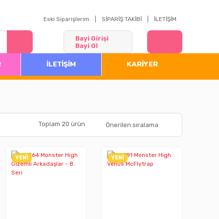
Eski Siparişlerim
SİPARİŞ TAKİBİ
İLETİŞİM
Bayi Girişi
Bayi Ol
R
İLETİŞİM
KARİYER
Toplam 20 ürün
YENİ
YENİ