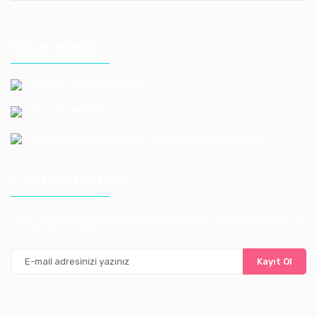
İletişim Bilgileri
Telefon: +90 212 659 1165
Email: bayilik@erkoloyuncak.com.tr
Adres: Istoç 14.Ada No:9-11-13-15-17 Bagcılar / Istanbul
E-Bülten'e Kayıt Olun
Haber listemize kayıt olarak kampanyalardan, ve yeni ürünlerden ilk
siz haberdar olabilirsiniz
Kayıt Ol