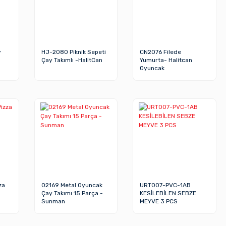
y
HJ-2080 Piknik Sepeti
CN2076 Filede
Çay Takımlı -HalitCan
Yumurta- Halitcan
Oyuncak
za
02169 Metal Oyuncak
URT007-PVC-1AB
Çay Takımı 15 Parça -
KESİLEBİLEN SEBZE
Sunman
MEYVE 3 PCS