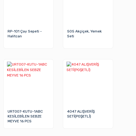
RP-101 Çay Sepeti -
505 Akçiçek, Yemek
Halitcan
Seti
URT007-KUTU-1ABC
4047 ALIŞVERİŞ
KESİLEBİLEN SEBZE
SETİ(POŞETLİ)
MEYVE 16 PCS