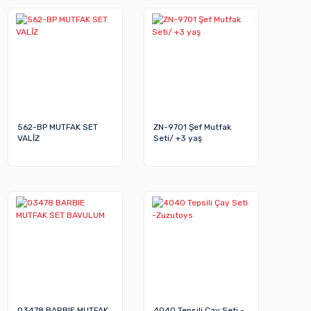
562-BP MUTFAK SET
ZN-9701 Şef Mutfak
VALİZ
Seti/ +3 yaş
03478 BARBIE MUTFAK
4040 Tepsili Çay Seti -