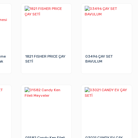
ome
1821 FISHER PRICE ÇAY
03496 ÇAY SET
ak
SETİ
BAVULUM
01582 Candy Ken Fileli
03021 CANDY EV ÇAY