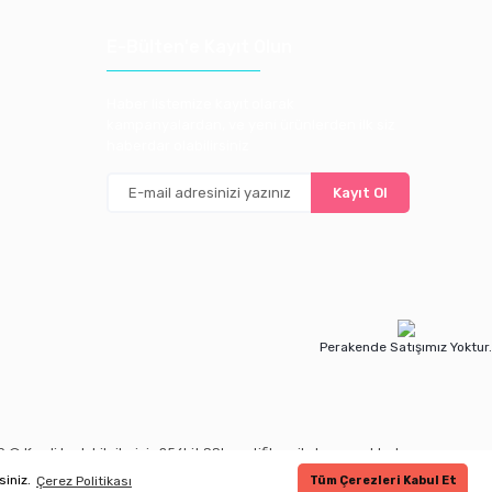
E-Bülten'e Kayıt Olun
Haber listemize kayıt olarak
kampanyalardan, ve yeni ürünlerden ilk siz
haberdar olabilirsiniz
Kayıt Ol
Perakende Satışımız Yoktur.
© Kredi kartı bilgileriniz 256bit SSL sertifikası ile korunmaktadır.
siniz.
Çerez Politikası
Tüm Çerezleri Kabul Et