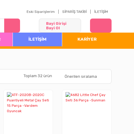
Eski Siparişlerim
SİPARİŞ TAKİBİ
İLETİŞİM
Bayi Girişi
Bayi Ol
R
İLETİŞİM
KARİYER
Toplam 32 ürün