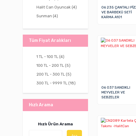
Halit Can Oyuncak (4)
06 235 ÇANTALI Pİ
VE BARBEKÜ SETİ
Sunman (4)
KARMA A101
Dolu Oyuncak (2)
Pilsan Oyuncak (2)
Tüm Fiyat Aralıkları
Zuzu Toys (2)
Akçiçek Oyuncak (1)
1 TL - 100 TL (4)
Eren Eğitici Oyuncak
100 TL - 200 TL (5)
(1)
200 TL - 300 TL (5)
Nizam Plastik (1)
300 TL - 9999 TL (18)
Öz Bayraktar Plastik
06 037 SANDIKLI
(1)
MEYVELER VE
SEBZELER
Vardem Oyuncak (1)
Hızlı Arama
Zeon (1)
Hızlı Ürün Arama
Ara