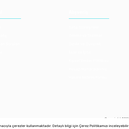
l
Alışveriş
a
Satış Sözleşmesi
atış
Ödeme ve Teslimat
lan Sorulan
Gizlilik ve Güvenlik
bi
İade ve İptal
Kişisel Veriler Politikası
Hesap Numaralarımız
Havale Bildirim Formu
Copyright 2020 
ıyla çerezler kullanmaktadır. Detaylı bilgi için Çerez Politikamızı inceleyebilir