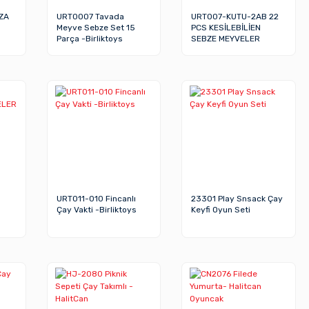
ZZA
URT0007 Tavada
URT007-KUTU-2AB 22
Meyve Sebze Set 15
PCS KESİLEBİLİEN
Parça -Birliktoys
SEBZE MEYVELER
URT011-010 Fincanlı
23301 Play Snsack Çay
Çay Vakti -Birliktoys
Keyfi Oyun Seti