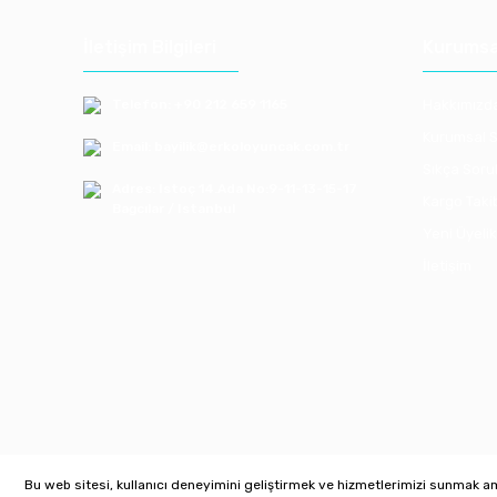
İletişim Bilgileri
Kurumsa
Telefon: +90 212 659 1165
Hakkımızd
Kurumsal S
Email: bayilik@erkoloyuncak.com.tr
Sıkça Soru
Adres: Istoç 14.Ada No:9-11-13-15-17
Kargo Taki
Bagcılar / Istanbul
Yeni Üyelik
İletişim
Bu web sitesi, kullanıcı deneyimini geliştirmek ve hizmetlerimizi sunmak amac