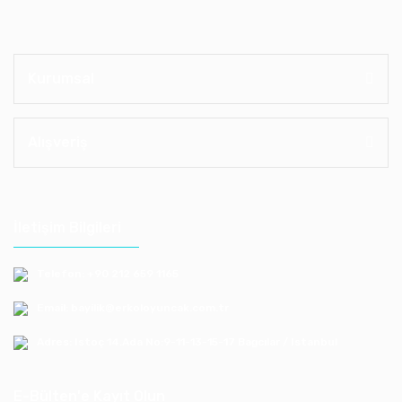
Kurumsal
Alışveriş
İletişim Bilgileri
Telefon: +90 212 659 1165
Email: bayilik@erkoloyuncak.com.tr
Adres: Istoç 14.Ada No:9-11-13-15-17 Bagcılar / Istanbul
E-Bülten'e Kayıt Olun