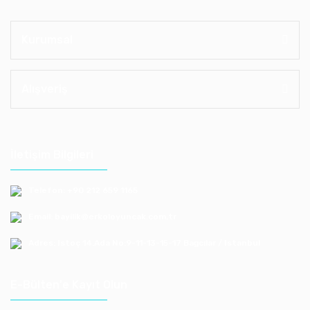
Kurumsal
Alışveriş
İletişim Bilgileri
Telefon: +90 212 659 1165
Email: bayilik@erkoloyuncak.com.tr
Adres: Istoç 14.Ada No:9-11-13-15-17 Bagcılar / Istanbul
E-Bülten'e Kayıt Olun