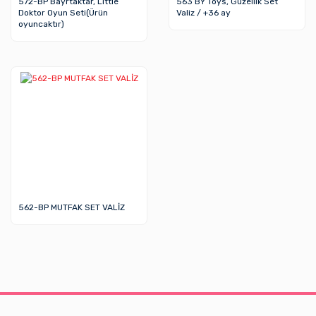
572-BP Bayrtaktar, Little
563 BY Toys, Güzellik Set
Doktor Oyun Seti(Ürün
Valiz / +36 ay
oyuncaktır)
562-BP MUTFAK SET VALİZ