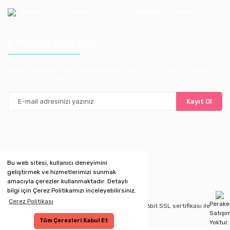
Adres: Istoç 14.Ada No:9-11-13-15-17 Bagcılar / Istanbul
E-Bülten'e Kayıt Olun
Haber listemize kayıt olarak kampanyalardan, ve yeni ürünlerden ilk
siz haberdar olabilirsiniz
Kayıt Ol
Bu web sitesi, kullanıcı deneyimini
geliştirmek ve hizmetlerimizi sunmak
amacıyla çerezler kullanmaktadır. Detaylı
bilgi için Çerez Politikamızı inceleyebilirsiniz.
Çerez Politikası
Perak
Copyright 2020 © Kredi kartı bilgileriniz 256bit SSL sertifikası ile
Satışı
korunmaktadır.
Tüm Çerezleri Kabul Et
Yoktur.