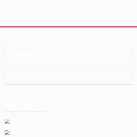
Kurumsal
Alışveriş
İletişim Bilgileri
Telefon: +90 212 659 1165
Email: bayilik@erkoloyuncak.com.tr