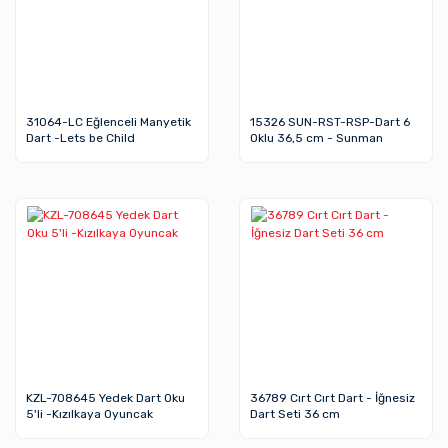
31064-LC Eğlenceli Manyetik
15326 SUN-RST-RSP-Dart 6
Dart -Lets be Child
Oklu 36,5 cm - Sunman
KZL-708645 Yedek Dart Oku
36789 Cırt Cırt Dart - İğnesiz
5'li -Kızılkaya Oyuncak
Dart Seti 36 cm