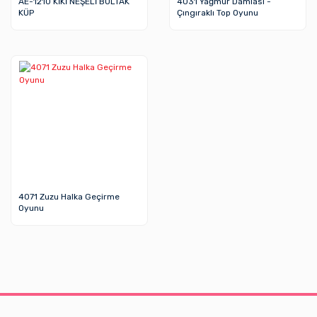
AE-1210 KİKİ NEŞELİ BULTAK
4031 Yağmur Damlası -
KÜP
Çıngıraklı Top Oyunu
4071 Zuzu Halka Geçirme
Oyunu