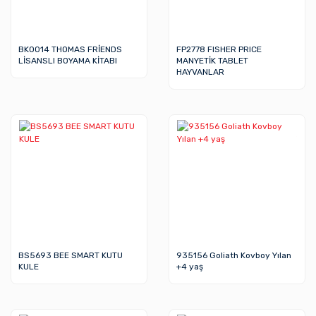
BK0014 THOMAS FRİENDS
FP2778 FISHER PRICE
LİSANSLI BOYAMA KİTABI
MANYETİK TABLET
HAYVANLAR
BS5693 BEE SMART KUTU
935156 Goliath Kovboy Yılan
KULE
+4 yaş