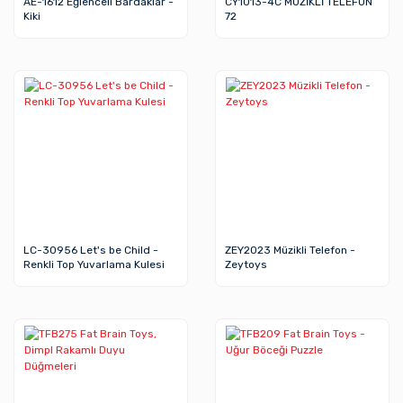
AE-1612 Eğlenceli Bardaklar -
CY1013-4C MÜZİKLİ TELEFON
Kiki
72
LC-30956 Let's be Child -
ZEY2023 Müzikli Telefon -
Renkli Top Yuvarlama Kulesi
Zeytoys