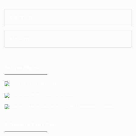
Kurumsal
Alışveriş
İletişim Bilgileri
Telefon: +90 212 659 1165
Email: bayilik@erkoloyuncak.com.tr
Adres: Istoç 14.Ada No:9-11-13-15-17 Bagcılar / Istanbul
E-Bülten'e Kayıt Olun