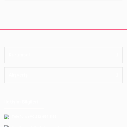
Kurumsal
Alışveriş
İletişim Bilgileri
Telefon: +90 212 659 1165