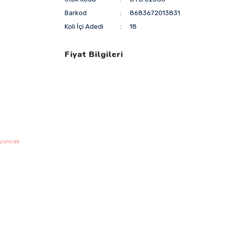
Barkod
8683672013831
Koli İçi Adedi
18
Fiyat Bilgileri