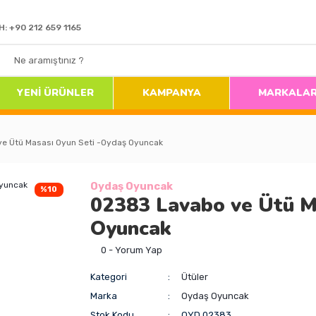
H: +90 212 659 1165
YENİ ÜRÜNLER
KAMPANYA
MARKALA
e Ütü Masası Oyun Seti -Oydaş Oyuncak
Oydaş Oyuncak
%10
02383 Lavabo ve Ütü M
Oyuncak
0 - Yorum Yap
Kategori
Ütüler
Marka
Oydaş Oyuncak
Stok Kodu
OYD.02383