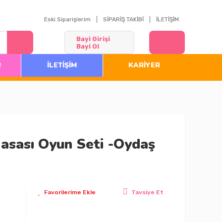
Eski Siparişlerim
SİPARİŞ TAKİBİ
İLETİŞİM
Bayi Girişi
Bayi Ol
R
İLETİŞİM
KARİYER
asası Oyun Seti -Oydaş
Tavsiye Et