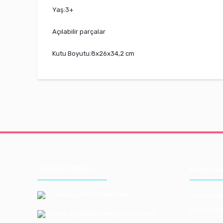
Yaş:3+
Açılabilir parçalar
Kutu Boyutu:8x26x34,2 cm
İletişim Bilgileri
Kurumsa
Telefon: +90 212 659 1165
Hakkımızd
Kurumsal S
Email: bayilik@erkoloyuncak.com.tr