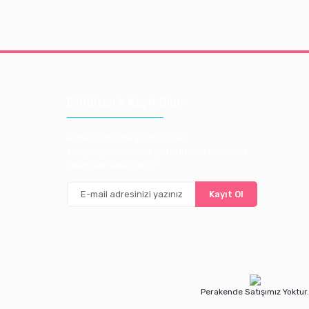
E-Bülten'e Kayıt Olun
Haber listemize kayıt olarak
kampanyalardan, ve yeni ürünlerden ilk siz
haberdar olabilirsiniz
Kayıt Ol
Perakende Satışımız Yoktur.