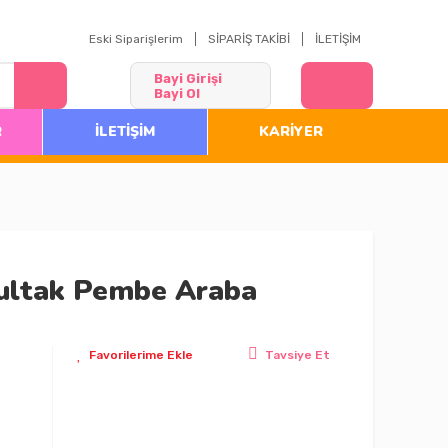
Eski Siparişlerim
SİPARİŞ TAKİBİ
İLETİŞİM
Bayi Girişi
Bayi Ol
R
İLETİŞİM
KARİYER
Bultak Pembe Araba
Tavsiye Et