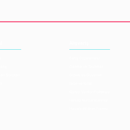
l
Alışveriş
a
Satış Sözleşmesi
atış
Ödeme ve Teslimat
lan Sorulan
Gizlilik ve Güvenlik
bi
İade ve İptal
Kişisel Veriler Politikası
Hesap Numaralarımız
Havale Bildirim Formu