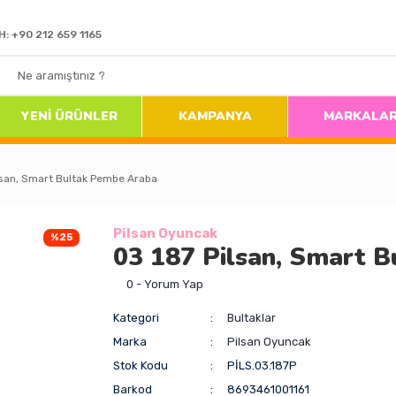
H: +90 212 659 1165
YENİ ÜRÜNLER
KAMPANYA
MARKALA
lsan, Smart Bultak Pembe Araba
Pilsan Oyuncak
%25
03 187 Pilsan, Smart 
0 - Yorum Yap
Kategori
Bultaklar
Marka
Pilsan Oyuncak
Stok Kodu
PİLS.03.187P
Barkod
8693461001161