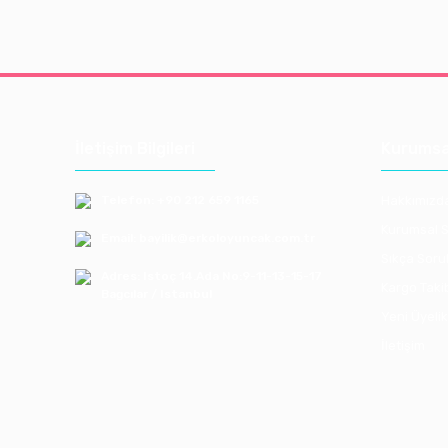
İletişim Bilgileri
Kurumsa
Telefon: +90 212 659 1165
Hakkımızd
Kurumsal S
Email: bayilik@erkoloyuncak.com.tr
Sıkça Soru
Adres: Istoç 14.Ada No:9-11-13-15-17
Kargo Taki
Bagcılar / Istanbul
Yeni Üyelik
İletişim