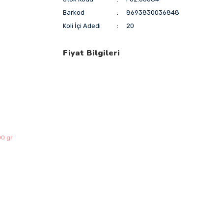
Barkod
8693830036848
Koli İçi Adedi
20
Fiyat Bilgileri