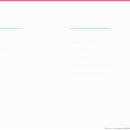
l
Alışveriş
a
Satış Sözleşmesi
atış
Ödeme ve Teslimat
lan Sorulan
Gizlilik ve Güvenlik
bi
İade ve İptal
Kişisel Veriler Politikası
Hesap Numaralarımız
Havale Bildirim Formu
Copyright 2020 