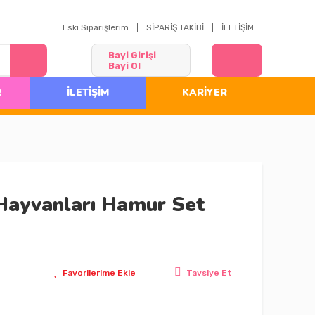
Eski Siparişlerim
SİPARİŞ TAKİBİ
İLETİŞİM
Bayi Girişi
Bayi Ol
R
İLETİŞİM
KARİYER
 Hayvanları Hamur Set
Tavsiye Et