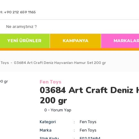
H: +90 212 659 1165
YENİ ÜRÜNLER
KAMPANYA
MARKALA
 Toys
03684 Art Craft Deniz Hayvanları Hamur Set 200 gr
Fen Toys
03684 Art Craft Deniz
200 gr
0 - Yorum Yap
Kategori
Fen Toys
Marka
Fen Toys
Stok Kodu
F02.03684