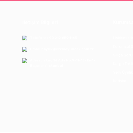
İletişim Bilgileri
Kurumsa
Telefon: +90 212 659 1165
Hakkımızd
Kurumsal S
Email: bayilik@erkoloyuncak.com.tr
Sıkça Soru
Adres: Istoç 14.Ada No:9-11-13-15-17
Kargo Taki
Bagcılar / Istanbul
Yeni Üyelik
İletişim