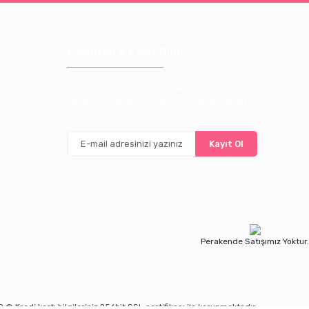
E-Bülten'e Kayıt Olun
Haber listemize kayıt olarak
kampanyalardan, ve yeni ürünlerden ilk siz
haberdar olabilirsiniz
Kayıt Ol
Perakende Satışımız Yoktur.
© Kredi kartı bilgileriniz 256bit SSL sertifikası ile korunmaktadır.