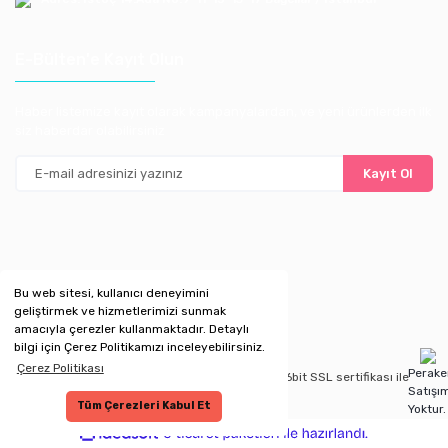
E-Bülten'e Kayıt Olun
Haber listemize kayıt olarak kampanyalardan, ve yeni ürünlerden ilk
siz haberdar olabilirsiniz
Kayıt Ol
Bu web sitesi, kullanıcı deneyimini
geliştirmek ve hizmetlerimizi sunmak
amacıyla çerezler kullanmaktadır. Detaylı
bilgi için Çerez Politikamızı inceleyebilirsiniz.
Çerez Politikası
Perak
Copyright 2020 © Kredi kartı bilgileriniz 256bit SSL sertifikası ile
Satışı
korunmaktadır.
Tüm Çerezleri Kabul Et
Yoktur.
ile
ideasoft
e-