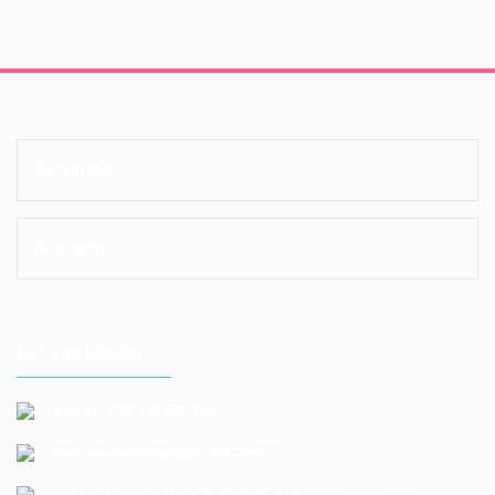
Kurumsal
Alışveriş
İletişim Bilgileri
Telefon: +90 212 659 1165
Email: bayilik@erkoloyuncak.com.tr
Adres: Istoç 14.Ada No:9-11-13-15-17 Bagcılar / Istanbul