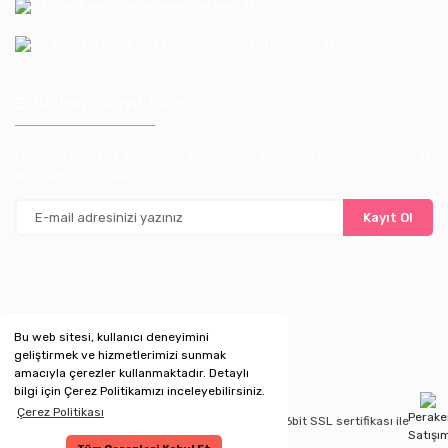
Email: bayilik@erkoloyuncak.com.tr
Adres: Istoç 14.Ada No:9-11-13-15-17 Bagcılar / Istanbul
E-Bülten'e Kayıt Olun
Haber listemize kayıt olarak kampanyalardan, ve yeni ürünlerden ilk
siz haberdar olabilirsiniz
Kayıt Ol
Bu web sitesi, kullanıcı deneyimini
geliştirmek ve hizmetlerimizi sunmak
amacıyla çerezler kullanmaktadır. Detaylı
bilgi için Çerez Politikamızı inceleyebilirsiniz.
Çerez Politikası
Perak
Copyright 2020 © Kredi kartı bilgileriniz 256bit SSL sertifikası ile
Satışı
korunmaktadır.