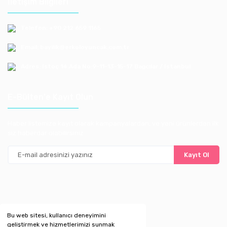
İletişim Bilgileri
Telefon: +90 212 659 1165
Email: bayilik@erkoloyuncak.com.tr
Adres: Istoç 14.Ada No:9-11-13-15-17 Bagcılar / Istanbul
E-Bülten'e Kayıt Olun
Haber listemize kayıt olarak kampanyalardan, ve yeni ürünlerden ilk
siz haberdar olabilirsiniz
Kayıt Ol
Bu web sitesi, kullanıcı deneyimini
geliştirmek ve hizmetlerimizi sunmak