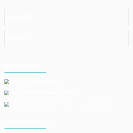
Kurumsal
Alışveriş
İletişim Bilgileri
Telefon: +90 212 659 1165
Email: bayilik@erkoloyuncak.com.tr
Adres: Istoç 14.Ada No:9-11-13-15-17 Bagcılar / Istanbul
E-Bülten'e Kayıt Olun