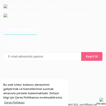
Email: bayilik@erkoloyuncak.com.tr
Adres: Istoç 14.Ada No:9-11-13-15-17 Bagcılar / Istanbul
E-Bülten'e Kayıt Olun
Haber listemize kayıt olarak kampanyalardan, ve yeni ürünlerden ilk
siz haberdar olabilirsiniz
Kayıt Ol
Bu web sitesi, kullanıcı deneyimini
geliştirmek ve hizmetlerimizi sunmak
amacıyla çerezler kullanmaktadır. Detaylı
bilgi için Çerez Politikamızı inceleyebilirsiniz.
Çerez Politikası
Perak
Copyright 2020 © Kredi kartı bilgileriniz 256bit SSL sertifikası ile