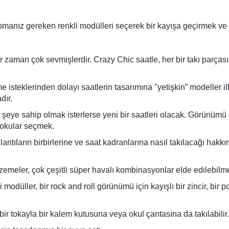
anız gereken renkli modülleri seçerek bir kayışa geçirmek ve h
her zaman çok sevmişlerdir. Crazy Chic saatle, her bir takı parças
tme isteklerinden dolayı saatlerin tasarımına "yetişkin” modeller 
dır.
ir şeye sahip olmak isterlerse yeni bir saatleri olacak. Görünümü
dokular seçmek.
antıların birbirlerine ve saat kadranlarına nasıl takılacağı hakkınd
alzemeler, çok çeşitli süper havalı kombinasyonlar elde edilebilm
i modüller, bir rock and roll görünümü için kayışlı bir zincir, bir po
ir tokayla bir kalem kutusuna veya okul çantasına da takılabilir.