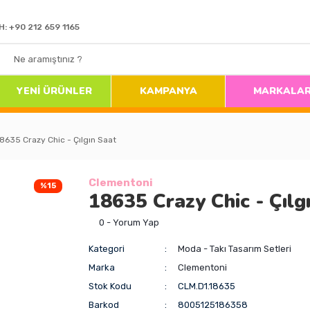
H: +90 212 659 1165
YENİ ÜRÜNLER
KAMPANYA
MARKALA
8635 Crazy Chic - Çılgın Saat
Clementoni
%15
18635 Crazy Chic - Çılg
0 - Yorum Yap
Kategori
Moda - Takı Tasarım Setleri
Marka
Clementoni
Stok Kodu
CLM.D1.18635
Barkod
8005125186358