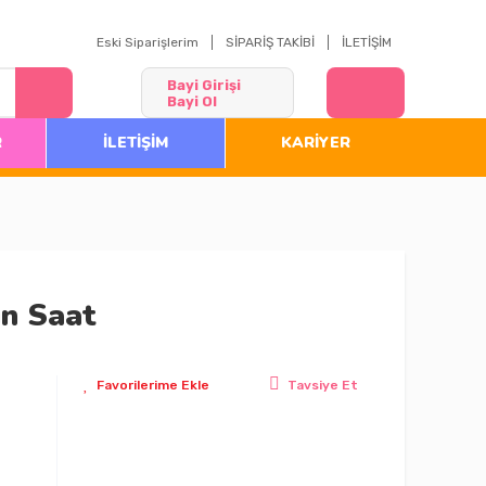
Eski Siparişlerim
SİPARİŞ TAKİBİ
İLETİŞİM
Bayi Girişi
Bayi Ol
R
İLETİŞİM
KARİYER
ın Saat
Tavsiye Et