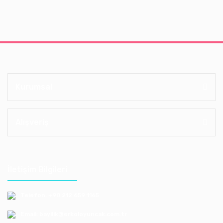
Kurumsal
Alışveriş
İletişim Bilgileri
Telefon: +90 212 659 1165
Email: bayilik@erkoloyuncak.com.tr