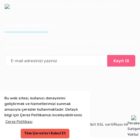
Adres: Istoç 14.Ada No:9-11-13-15-17 Bagcılar / Istanbul
E-Bülten'e Kayıt Olun
Haber listemize kayıt olarak kampanyalardan, ve yeni ürünlerden ilk
siz haberdar olabilirsiniz
Kayıt Ol
Bu web sitesi, kullanıcı deneyimini
geliştirmek ve hizmetlerimizi sunmak
amacıyla çerezler kullanmaktadır. Detaylı
bilgi için Çerez Politikamızı inceleyebilirsiniz.
Çerez Politikası
Perak
Copyright 2020 © Kredi kartı bilgileriniz 256bit SSL sertifikası ile
Satışı
korunmaktadır.
Tüm Çerezleri Kabul Et
Yoktur.