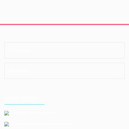
Kurumsal
Alışveriş
İletişim Bilgileri
Telefon: +90 212 659 1165
Email: bayilik@erkoloyuncak.com.tr