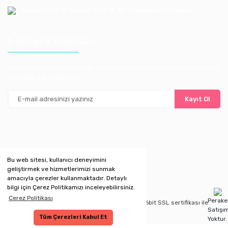
Adres: Istoç 14.Ada No:9-11-13-15-17 Bagcılar / Istanbul
E-Bülten'e Kayıt Olun
Haber listemize kayıt olarak kampanyalardan, ve yeni ürünlerden ilk
siz haberdar olabilirsiniz
Kayıt Ol
Bu web sitesi, kullanıcı deneyimini
geliştirmek ve hizmetlerimizi sunmak
amacıyla çerezler kullanmaktadır. Detaylı
bilgi için Çerez Politikamızı inceleyebilirsiniz.
Çerez Politikası
Perak
Copyright 2020 © Kredi kartı bilgileriniz 256bit SSL sertifikası ile
Satışı
korunmaktadır.
Tüm Çerezleri Kabul Et
Yoktur.