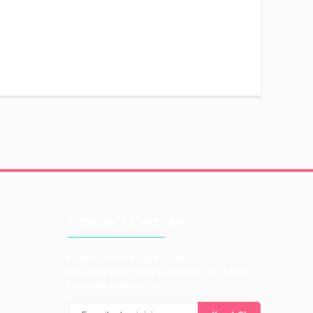
E-Bülten'e Kayıt Olun
Haber listemize kayıt olarak
kampanyalardan, ve yeni ürünlerden ilk siz
haberdar olabilirsiniz