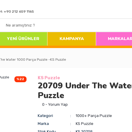
H: +90 212 659 1165
YENİ ÜRÜNLER
KAMPANYA
MARKALA
he Water 1000 Parça Puzzle -KS Puzzle
KS Puzzle
%22
20709 Under The Water
Puzzle
0 - Yorum Yap
Kategori
1000+ Parça Puzzle
Marka
KS Puzzle
Stok Kodu
KS.20709