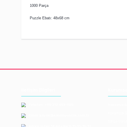
1000 Parça
Puzzle Ebatı: 48x68 cm
İletişim Bilgileri
Kurumsa
Telefon: +90 212 659 1165
Hakkımızd
Kurumsal S
Email: bayilik@erkoloyuncak.com.tr
Sıkça Soru
Adres: Istoç 14.Ada No:9-11-13-15-17