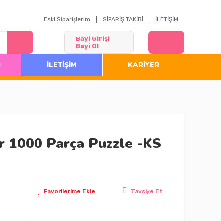
Eski Siparişlerim
SİPARİŞ TAKİBİ
İLETİŞİM
Bayi Girişi
Bayi Ol
R
İLETİŞİM
KARİYER
 1000 Parça Puzzle -KS
Tavsiye Et