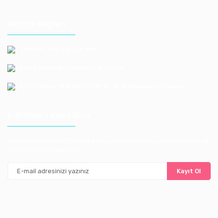
İletişim Bilgileri
Telefon: +90 212 659 1165
Email: bayilik@erkoloyuncak.com.tr
Adres: Istoç 14.Ada No:9-11-13-15-17 Bagcılar / Istanbul
E-Bülten'e Kayıt Olun
Haber listemize kayıt olarak kampanyalardan, ve yeni ürünlerden ilk
siz haberdar olabilirsiniz
Kayıt Ol