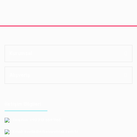
Kurumsal
Alışveriş
İletişim Bilgileri
Telefon: +90 212 659 1165
Email: bayilik@erkoloyuncak.com.tr