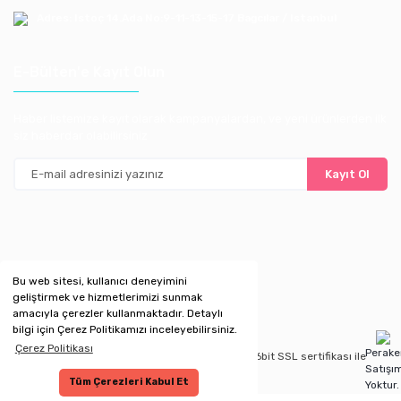
Adres: Istoç 14.Ada No:9-11-13-15-17 Bagcılar / Istanbul
E-Bülten'e Kayıt Olun
Haber listemize kayıt olarak kampanyalardan, ve yeni ürünlerden ilk
siz haberdar olabilirsiniz
Kayıt Ol
Bu web sitesi, kullanıcı deneyimini
geliştirmek ve hizmetlerimizi sunmak
amacıyla çerezler kullanmaktadır. Detaylı
bilgi için Çerez Politikamızı inceleyebilirsiniz.
Çerez Politikası
Perak
Copyright 2020 © Kredi kartı bilgileriniz 256bit SSL sertifikası ile
Satışı
korunmaktadır.
Tüm Çerezleri Kabul Et
Yoktur.