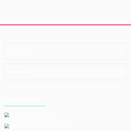
Kurumsal
Alışveriş
İletişim Bilgileri
Telefon: +90 212 659 1165
Email: bayilik@erkoloyuncak.com.tr