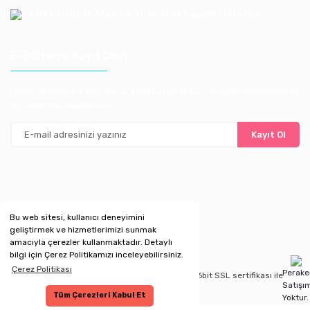
Adres: Istoç 14.Ada No:9-11-13-15-17 Bagcılar / Istanbul
E-Bülten'e Kayıt Olun
Haber listemize kayıt olarak kampanyalardan, ve yeni ürünlerden ilk
siz haberdar olabilirsiniz
Kayıt Ol
Bu web sitesi, kullanıcı deneyimini
geliştirmek ve hizmetlerimizi sunmak
amacıyla çerezler kullanmaktadır. Detaylı
bilgi için Çerez Politikamızı inceleyebilirsiniz.
Çerez Politikası
Perak
Copyright 2020 © Kredi kartı bilgileriniz 256bit SSL sertifikası ile
Satışı
korunmaktadır.
Tüm Çerezleri Kabul Et
Yoktur.