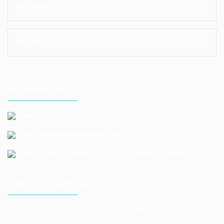
Kurumsal
Alışveriş
İletişim Bilgileri
Telefon: +90 212 659 1165
Email: bayilik@erkoloyuncak.com.tr
Adres: Istoç 14.Ada No:9-11-13-15-17 Bagcılar / Istanbul
E-Bülten'e Kayıt Olun
Haber listemize kayıt olarak kampanyalardan, ve yeni ürünlerden ilk
siz haberdar olabilirsiniz