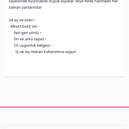
sayesinde oyuncaklar, küçük eşyalar veya minik hazineler her
zaman yanlarında!
24 ay ve üzeri ·
48x61,5x42 cm ·
İleri geri yönlü ·
Ön ve arka sepet ·
CE uygunluk belgesi ·
İç ve dış mekan kullanımına uygun