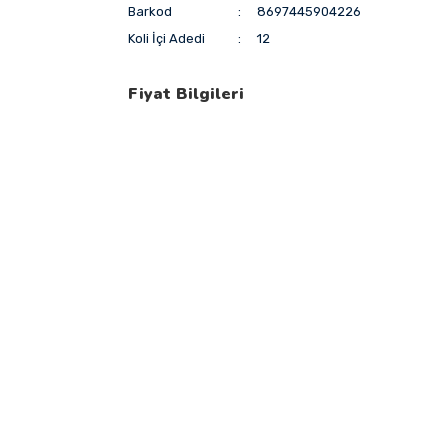
Barkod
8697445904226
Koli İçi Adedi
12
Fiyat Bilgileri