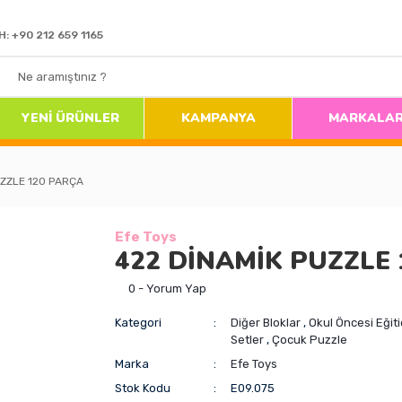
H: +90 212 659 1165
YENİ ÜRÜNLER
KAMPANYA
MARKALA
UZZLE 120 PARÇA
Efe Toys
422 DİNAMİK PUZZLE
0 - Yorum Yap
Kategori
Diğer Bloklar
,
Okul Öncesi Eğiti
Setler
,
Çocuk Puzzle
Marka
Efe Toys
Stok Kodu
E09.075