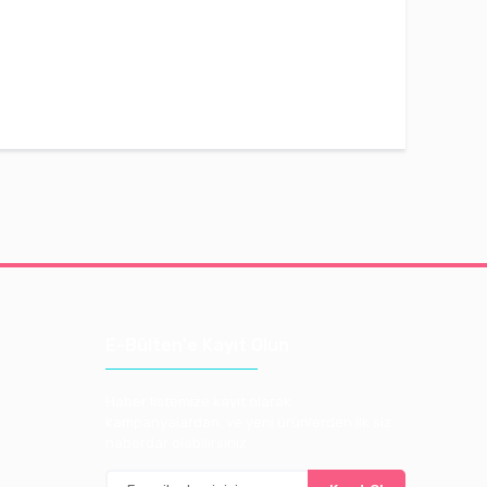
E-Bülten'e Kayıt Olun
Haber listemize kayıt olarak
kampanyalardan, ve yeni ürünlerden ilk siz
haberdar olabilirsiniz