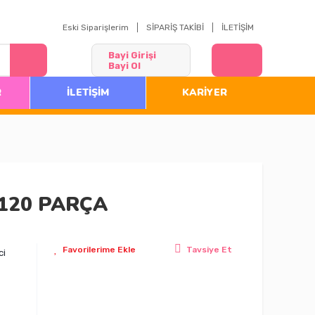
Eski Siparişlerim
SİPARİŞ TAKİBİ
İLETİŞİM
Bayi Girişi
Bayi Ol
R
İLETİŞİM
KARİYER
 120 PARÇA
Tavsiye Et
ci