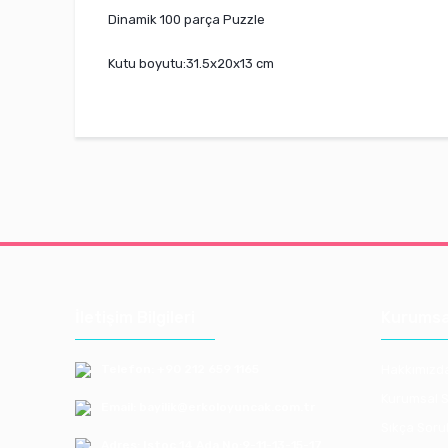
Dinamik 100 parça Puzzle
Kutu boyutu:31.5x20x13 cm
İletişim Bilgileri
Kurumsa
Telefon: +90 212 659 1165
Hakkımızd
Kurumsal S
Email: bayilik@erkoloyuncak.com.tr
Sıkça Soru
Adres: Istoç 14.Ada No:9-11-13-15-17