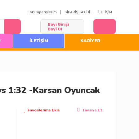
Eski Siparişlerim
SİPARİŞ TAKİBİ
İLETİŞİM
Bayi Girişi
Bayi Ol
R
İLETİŞİM
KARİYER
ys 1:32 -Karsan Oyuncak
Tavsiye Et