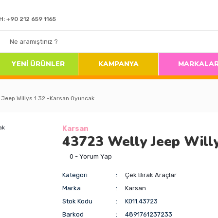
H: +90 212 659 1165
YENİ ÜRÜNLER
KAMPANYA
MARKALA
 Jeep Willys 1:32 -Karsan Oyuncak
Karsan
43723 Welly Jeep Will
0 - Yorum Yap
Kategori
Çek Bırak Araçlar
Marka
Karsan
Stok Kodu
K011.43723
Barkod
4891761237233