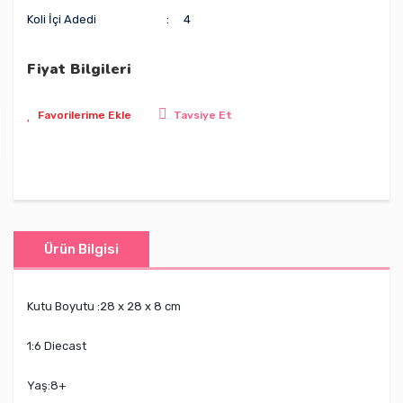
Koli İçi Adedi
4
Fiyat Bilgileri
Tavsiye Et
Ürün Bilgisi
Kutu Boyutu :‎28 x 28 x 8 cm
1:6 Diecast
Yaş:8+