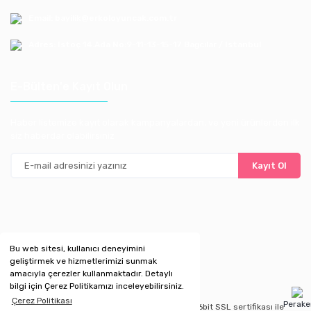
Email: bayilik@erkoloyuncak.com.tr
Adres: Istoç 14.Ada No:9-11-13-15-17 Bagcılar / Istanbul
E-Bülten'e Kayıt Olun
Haber listemize kayıt olarak kampanyalardan, ve yeni ürünlerden ilk
siz haberdar olabilirsiniz
Kayıt Ol
Bu web sitesi, kullanıcı deneyimini
geliştirmek ve hizmetlerimizi sunmak
amacıyla çerezler kullanmaktadır. Detaylı
bilgi için Çerez Politikamızı inceleyebilirsiniz.
Çerez Politikası
Perak
Copyright 2020 © Kredi kartı bilgileriniz 256bit SSL sertifikası ile