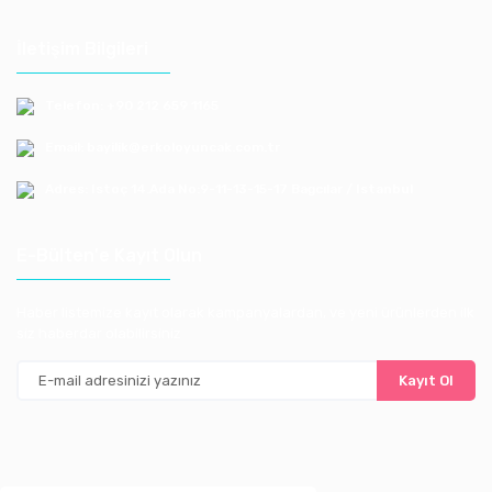
İletişim Bilgileri
Telefon: +90 212 659 1165
Email: bayilik@erkoloyuncak.com.tr
Adres: Istoç 14.Ada No:9-11-13-15-17 Bagcılar / Istanbul
E-Bülten'e Kayıt Olun
Haber listemize kayıt olarak kampanyalardan, ve yeni ürünlerden ilk
siz haberdar olabilirsiniz
Kayıt Ol