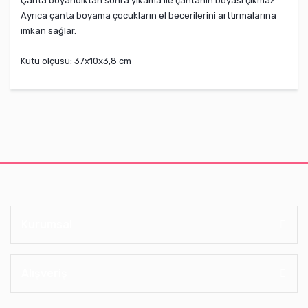
Çanta boyandıktan sonra yıkama ile çantanın boyası çıkmaz.
Ayrıca çanta boyama çocukların el becerilerini arttırmalarına
imkan sağlar.
Kutu ölçüsü: 37x10x3,8 cm
Kurumsal
Alışveriş