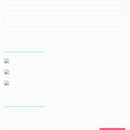
Alışveriş
İletişim Bilgileri
Telefon: +90 212 659 1165
Email: bayilik@erkoloyuncak.com.tr
Adres: Istoç 14.Ada No:9-11-13-15-17 Bagcılar / Istanbul
E-Bülten'e Kayıt Olun
Haber listemize kayıt olarak kampanyalardan, ve yeni ürünlerden ilk
siz haberdar olabilirsiniz