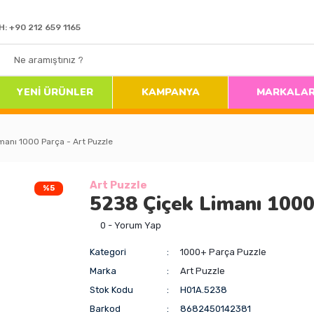
H: +90 212 659 1165
YENİ ÜRÜNLER
KAMPANYA
MARKALA
manı 1000 Parça - Art Puzzle
Art Puzzle
%5
5238 Çiçek Limanı 1000
0 - Yorum Yap
Kategori
1000+ Parça Puzzle
Marka
Art Puzzle
Stok Kodu
H01A.5238
Barkod
8682450142381