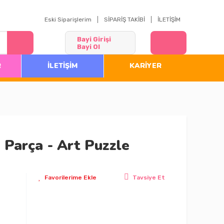
Eski Siparişlerim
SİPARİŞ TAKİBİ
İLETİŞİM
Bayi Girişi
Bayi Ol
R
İLETİŞİM
KARİYER
 Parça - Art Puzzle
Tavsiye Et