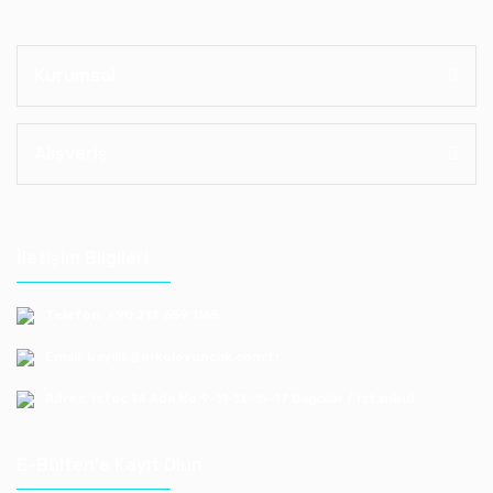
Kurumsal
Alışveriş
İletişim Bilgileri
Telefon: +90 212 659 1165
Email: bayilik@erkoloyuncak.com.tr
Adres: Istoç 14.Ada No:9-11-13-15-17 Bagcılar / Istanbul
E-Bülten'e Kayıt Olun