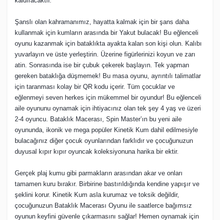
kaldıracaktır.
Şanslı olan kahramanımız, hayatta kalmak için bir şans daha
kullanmak için kumların arasında bir Yakut bulacak! Bu eğlenceli
oyunu kazanmak için bataklıkta ayakta kalan son kişi olun. Kalıbı
yuvarlayın ve üste yerleştirin. Üzerine figürlerinizi koyun ve zarı
atin. Sonrasında ise bir çubuk çekerek başlayın. Tek yapman
gereken bataklığa düşmemek! Bu masa oyunu, ayrıntılı talimatlar
için taranması kolay bir QR kodu içerir. Tüm çocuklar ve
eğlenmeyi seven herkes için mükemmel bir oyundur! Bu eğlenceli
aile oyununu oynamak için ihtiyacınız olan tek şey 4 yaş ve üzeri
2-4 oyuncu. Bataklık Macerası, Spin Master’ın bu yeni aile
oyununda, ikonik ve mega popüler Kinetik Kum dahil edilmesiyle
bulacağınız diğer çocuk oyunlarından farklıdır ve çocuğunuzun
duyusal kıpır kıpır oyuncak koleksiyonuna harika bir ektir.
Gerçek plaj kumu gibi parmakların arasından akar ve onları
tamamen kuru bırakır. Birbirine bastırıldığında kendine yapışır ve
şeklini korur. Kinetik Kum asla kurumaz ve toksik değildir,
çocuğunuzun Bataklık Macerası Oyunu ile saatlerce bağımsız
oyunun keyfini güvenle çıkarmasını sağlar! Hemen oynamak için