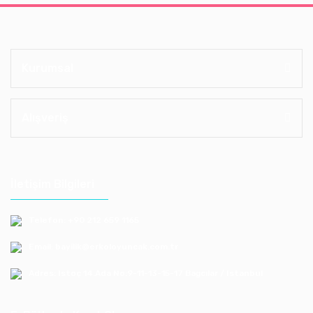
Kurumsal
Alışveriş
İletişim Bilgileri
Telefon: +90 212 659 1165
Email: bayilik@erkoloyuncak.com.tr
Adres: Istoç 14.Ada No:9-11-13-15-17 Bagcılar / Istanbul