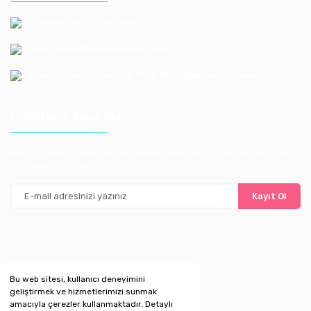
Telefon: +90 212 659 1165
Email: bayilik@erkoloyuncak.com.tr
Adres: Istoç 14.Ada No:9-11-13-15-17 Bagcılar / Istanbul
E-Bülten'e Kayıt Olun
Haber listemize kayıt olarak kampanyalardan, ve yeni ürünlerden ilk
siz haberdar olabilirsiniz
Kayıt Ol
Bu web sitesi, kullanıcı deneyimini
geliştirmek ve hizmetlerimizi sunmak
amacıyla çerezler kullanmaktadır. Detaylı