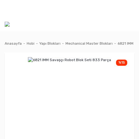
Anasayfa
Hobi
Yapı Blokları
Mechanical Master Blokları
6821 IMM Sa
%15