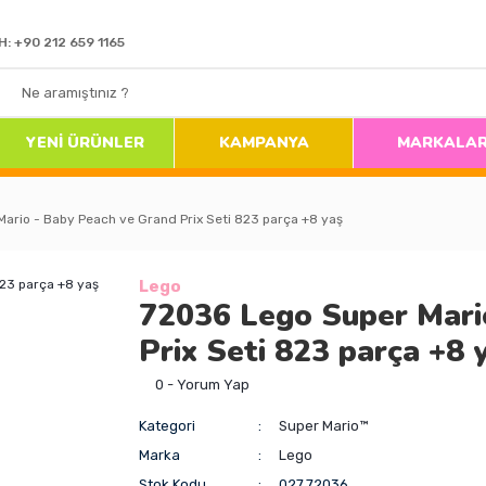
H: +90 212 659 1165
YENİ ÜRÜNLER
KAMPANYA
MARKALA
ario - Baby Peach ve Grand Prix Seti 823 parça +8 yaş
Lego
72036 Lego Super Mari
Prix Seti 823 parça +8 
0 - Yorum Yap
Kategori
Super Mario™
Marka
Lego
Stok Kodu
027.72036