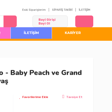
Eski Siparişlerim
SİPARİŞ TAKİBİ
İLETİŞİM
Bayi Girişi
Bayi Ol
R
İLETİŞİM
KARİYER
o - Baby Peach ve Grand
yaş
Tavsiye Et