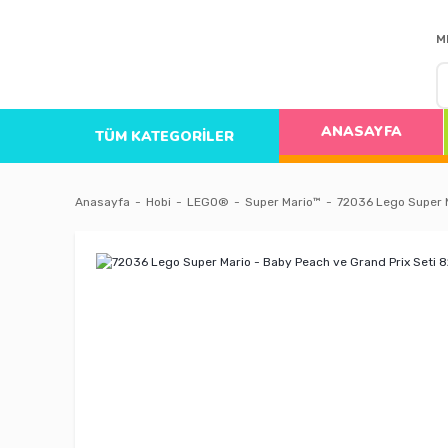
M
ANASAYFA
TÜM KATEGORİLER
Anasayfa
Hobi
LEGO®
Super Mario™
72036 Lego Super M