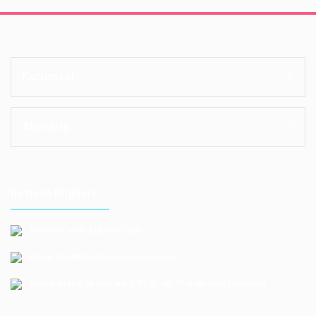
Kurumsal
Alışveriş
İletişim Bilgileri
Telefon: +90 212 659 1165
Email: bayilik@erkoloyuncak.com.tr
Adres: Istoç 14.Ada No:9-11-13-15-17 Bagcılar / Istanbul