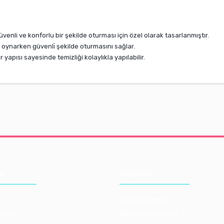
enli ve konforlu bir şekilde oturması için özel olarak tasarlanmıştır.
ynarken güvenli̇ şekilde oturmasını sağlar.
lir yapısı sayesinde temizliği kolaylıkla yapılabilir.
l
Alışveriş
a
Satış Sözleşmesi
atış
Ödeme ve Teslimat