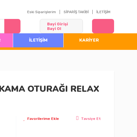
Eski Siparişlerim
SİPARİŞ TAKİBİ
İLETİŞİM
Bayi Girişi
Bayi Ol
R
İLETİŞİM
KARİYER
IKAMA OTURAĞI RELAX
Tavsiye Et