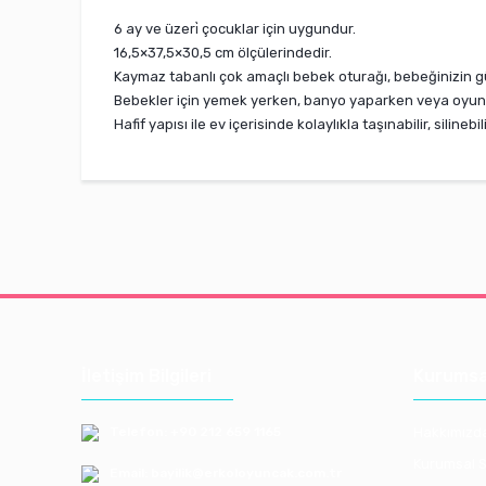
6 ay ve üzeri̇ çocuklar için uygundur.
16,5×37,5×30,5 cm ölçülerindedir.
Kaymaz tabanlı çok amaçlı bebek oturağı, bebeğinizin güv
Bebekler için yemek yerken, banyo yaparken veya oyun o
Hafif yapısı ile ev içerisinde kolaylıkla taşınabilir, silinebi
İletişim Bilgileri
Kurumsa
Telefon: +90 212 659 1165
Hakkımızd
Kurumsal S
Email: bayilik@erkoloyuncak.com.tr