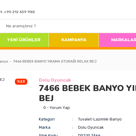
H: +90 212 659 1165
YENİ ÜRÜNLER
KAMPANYA
MARKALA
Banyo
7466 BEBEK BANYO YIKAMA OTURAĞI RELAX BEJ
Dolu Oyuncak
%23
7466 BEBEK BANYO Y
BEJ
0 - Yorum Yap
Kategori
Tuvalet-Lazımlık-Banyo
Marka
Dolu Oyuncak
Stok Kodu
D02.10.7466