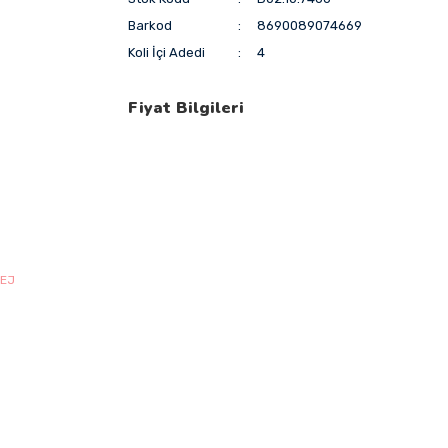
Barkod
8690089074669
Koli İçi Adedi
4
Fiyat Bilgileri