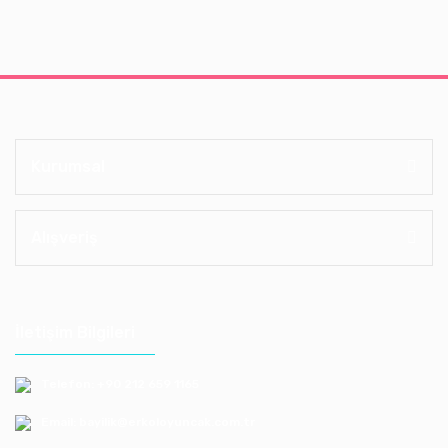
Kurumsal
Alışveriş
İletişim Bilgileri
Telefon: +90 212 659 1165
Email: bayilik@erkoloyuncak.com.tr