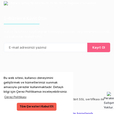
Adres: Istoç 14.Ada No:9-11-13-15-17 Bagcılar / Istanbul
E-Bülten'e Kayıt Olun
Haber listemize kayıt olarak kampanyalardan, ve yeni ürünlerden ilk
siz haberdar olabilirsiniz
Kayıt Ol
Bu web sitesi, kullanıcı deneyimini
geliştirmek ve hizmetlerimizi sunmak
amacıyla çerezler kullanmaktadır. Detaylı
bilgi için Çerez Politikamızı inceleyebilirsiniz.
Çerez Politikası
Perak
Copyright 2020 © Kredi kartı bilgileriniz 256bit SSL sertifikası ile
Satışı
korunmaktadır.
Tüm Çerezleri Kabul Et
Yoktur.
ile
ideasoft
e-