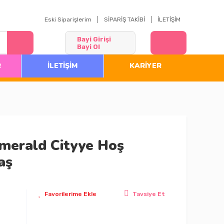
Eski Siparişlerim
SİPARİŞ TAKİBİ
İLETİŞİM
Bayi Girişi
Bayi Ol
R
İLETİŞİM
KARİYER
merald Cityye Hoş
aş
Tavsiye Et