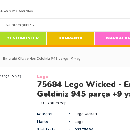
H: +90 212 659 1165
YENİ ÜRÜNLER
KAMPANYA
MARKALA
- Emerald Cityye Hoş Geldiniz 945 parça +9 yaş
Lego
75684 Lego Wicked - E
Geldiniz 945 parça +9 y
0 - Yorum Yap
Kategori
Lego Wicked
Marka
Lego
Stok Kodu
027.75684