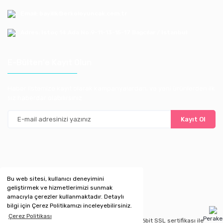
Email: bayilik@erkoloyuncak.com.tr
Adres: Istoç 14.Ada No:9-11-13-15-17 Bagcılar / Istanbul
E-Bülten'e Kayıt Olun
Haber listemize kayıt olarak kampanyalardan, ve yeni ürünlerden ilk
siz haberdar olabilirsiniz
Kayıt Ol
Bu web sitesi, kullanıcı deneyimini
geliştirmek ve hizmetlerimizi sunmak
amacıyla çerezler kullanmaktadır. Detaylı
bilgi için Çerez Politikamızı inceleyebilirsiniz.
Çerez Politikası
Perak
Copyright 2020 © Kredi kartı bilgileriniz 256bit SSL sertifikası ile