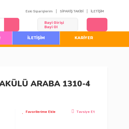
Eski Siparişlerim
SİPARİŞ TAKİBİ
İLETİŞİM
Bayi Girişi
Bayi Ol
R
İLETİŞİM
KARİYER
 AKÜLÜ ARABA 1310-4
Tavsiye Et