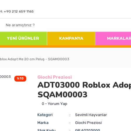
H: +90 212 659 1165
YENİ ÜRÜNLER
KAMPANYA
MARKALA
lox Adopt Me 20 cm Peluş - SQAM00003
Giochi Preziosi
%10
ADT03000 Roblox Adop
SQAM00003
0 - Yorum Yap
Kategori
Sevimli Hayvanlar
Marka
Giochi Preziosi
Stok Kodu
GP.ADT03000