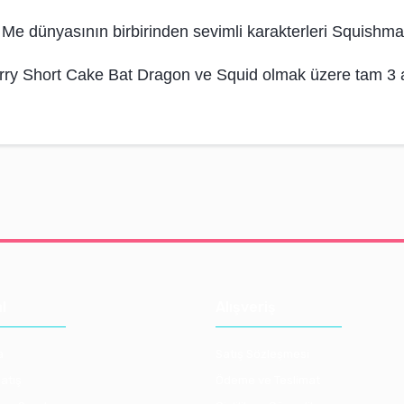
Me dünyasının birbirinden sevimli karakterleri Squishmall
rry Short Cake Bat Dragon ve Squid olmak üzere tam 3 a
l
Alışveriş
a
Satış Sözleşmesi
atış
Ödeme ve Teslimat