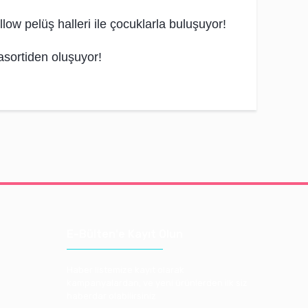
ow pelüş halleri ile çocuklarla buluşuyor!
sortiden oluşuyor!
E-Bülten'e Kayıt Olun
Haber listemize kayıt olarak
kampanyalardan, ve yeni ürünlerden ilk siz
haberdar olabilirsiniz