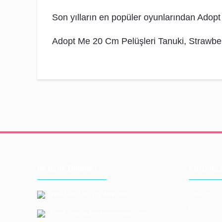
Son yılların en popüler oyunlarından Adopt 
Adopt Me 20 Cm Pelüşleri Tanuki, Strawbe
İletişim Bilgileri
Kurumsa
Telefon: +90 212 659 1165
Hakkımızd
Kurumsal S
Email: bayilik@erkoloyuncak.com.tr