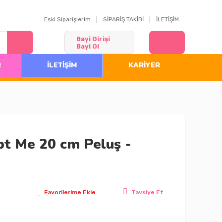
Eski Siparişlerim
SİPARİŞ TAKİBİ
İLETİŞİM
Bayi Girişi
Bayi Ol
R
İLETİŞİM
KARİYER
t Me 20 cm Peluş -
Tavsiye Et