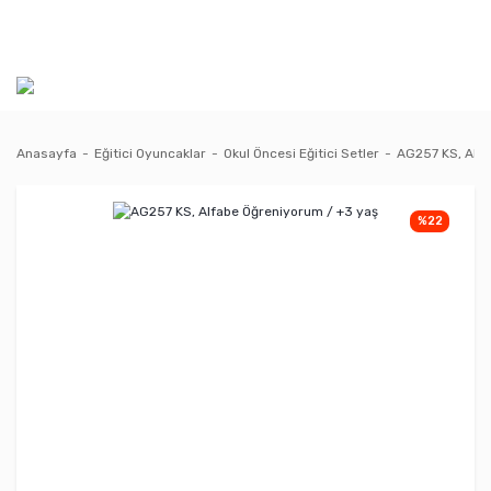
Anasayfa
Eğitici Oyuncaklar
Okul Öncesi Eğitici Setler
AG257 KS, Alfa
%22