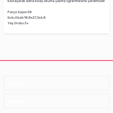
kavrayarak daha kolay okuma yazma öğrenmesine yardımcıdır.
Parça Sayısı:
58
Kutu Ebatı:
18,8x27,3x6,8
Yaş Grubu:
3+
Kurumsal
Alışveriş