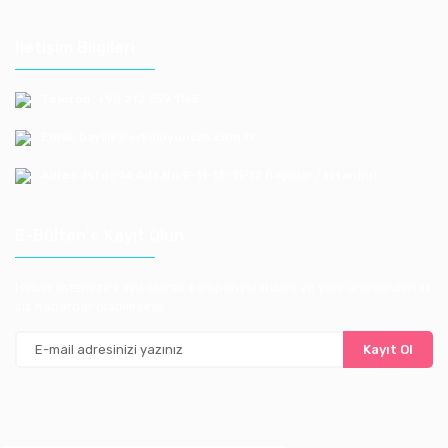
İletişim Bilgileri
Telefon: +90 212 659 1165
Email: bayilik@erkoloyuncak.com.tr
Adres: Istoç 14.Ada No:9-11-13-15-17 Bagcılar / Istanbul
E-Bülten'e Kayıt Olun
Haber listemize kayıt olarak kampanyalardan, ve yeni ürünlerden ilk
siz haberdar olabilirsiniz
Kayıt Ol