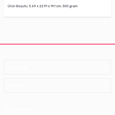
Ürün Boyutu: ‎5.69 x 22.91 x 19.1 cm; 300 gram
Kurumsal
Alışveriş
İletişim Bilgileri