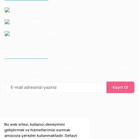
Telefon: +90 212 659 1165
Email: bayilik@erkoloyuncak.com.tr
Adres: Istoç 14.Ada No:9-11-13-15-17 Bagcılar / Istanbul
E-Bülten'e Kayıt Olun
Haber listemize kayıt olarak kampanyalardan, ve yeni ürünlerden ilk
siz haberdar olabilirsiniz
Kayıt Ol
Bu web sitesi, kullanıcı deneyimini
geliştirmek ve hizmetlerimizi sunmak
amacıyla çerezler kullanmaktadır. Detaylı